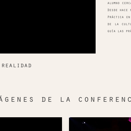
alumno cerc
Desde hace 
Práctica en
de la cult
guía las pr
 realidad
ágenes de la conferen