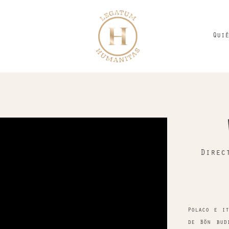
Quié
Direc
Polaco e it
de Bön bud